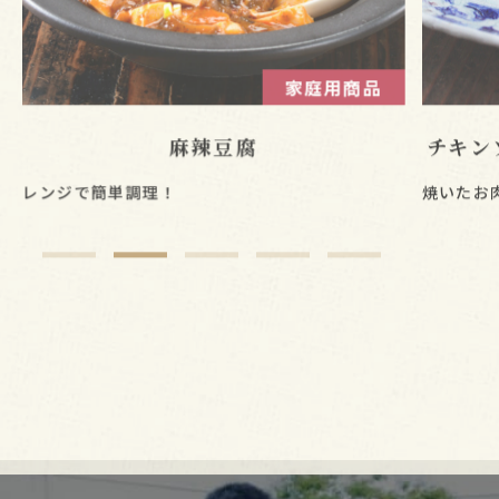
家庭用商品
チキンソテー きのこクリームソース
きの
焼いたお肉にかけるだけ！
カンタン