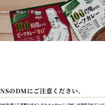
ついて
商品のご案内
アレンジレシピ
採用情報
NSのDMにご注意ください。
k等のSNSを通じて不審なダイレクトメッセージ（DM）が送信されてい