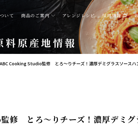
ついて
商品のご案内
アレンジレシピ
採用情報
原料原産地情報
ABC Cooking Studio監修 とろ～りチーズ！濃厚デミグラスソース
Studio監修 とろ～りチーズ！濃厚