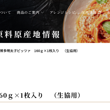
ついて
商品のご案内
アレンジレシピ
採用情報
原料原産地情報
博多明太子ピッツァ 160ｇ×1枚入り （生協用）
60ｇ×1枚入り （生協用）