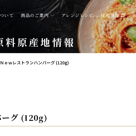
ついて
商品のご案内
アレンジレシピ
採用情報
原料原産地情報
Ｎｅｗレストランハンバーグ (120g)
グ (120g)