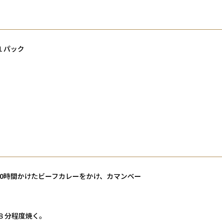
１パック
00時間かけたビーフカレーをかけ、カマンベー
８分程度焼く。