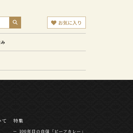
お気に入り
まみ
いて
特集
100年目の自信「ビーフカレー」