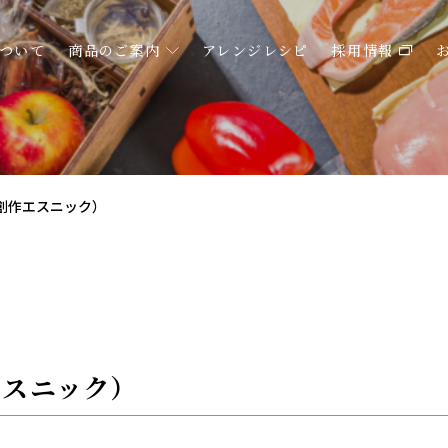
ついて
商品のご案内
アレンジレシピ
採用情報
E（創作エスニック）
作エスニック）