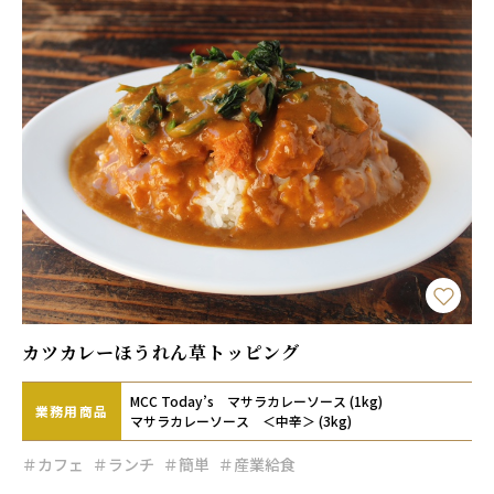
カツカレーほうれん草トッピング
MCC Today’s マサラカレーソース (1kg)
業務用
商品
マサラカレーソース ＜中辛＞ (3kg)
＃カフェ
＃ランチ
＃簡単
＃産業給食