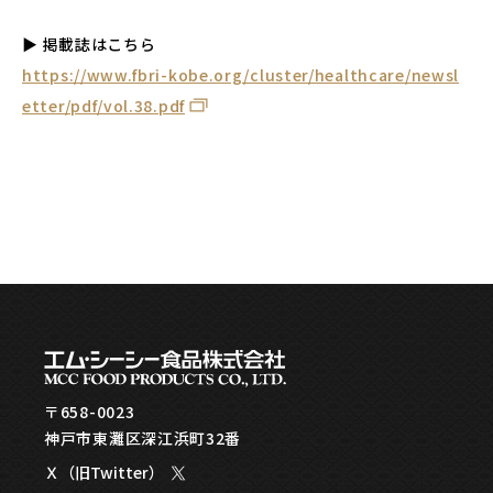
▶ 掲載誌はこちら
https://www.fbri-kobe.org/cluster/healthcare/newsl
etter/pdf/vol.38.pdf
〒658-0023
神戸市東灘区深江浜町32番
Ｘ（旧Twitter）