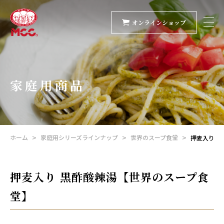
オンラインショップ
家庭用商品
ホーム
家庭用シリーズラインナップ
世界のスープ食堂
押麦入り 
押麦入り 黒酢酸辣湯【世界のスープ食
堂】