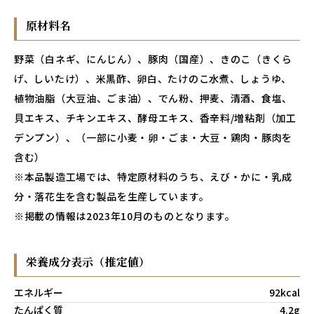
原材料名
野菜（白ネギ、にんじん）、豚肉（国産）、きのこ（きくら
げ、しいたけ）、米黒酢、卵白、たけのこ水煮、しょうゆ、
植物油脂（大豆油、ごま油）、でん粉、押麦、清酒、食塩、
貝エキス、チキンエキス、酵母エキス、香辛料/増粘剤（加工
デンプン）、（一部に小麦・卵・ごま・大豆・鶏肉・豚肉を
含む）
※本品製造工場では、特定原材料のうち、えび・かに・乳成
分・落花生を含む製品を生産しています。
※掲載の情報は2023年10月のものとなります。
栄養成分表示（推定値）
エネルギー
92kcal
たんぱく質
4.2g