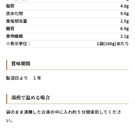
脂質
4.8g
炭水化物
9.0g
食塩相当量
2.5g
糖質
6.9g
食物繊維
2.1g
※表示単位：
1袋(160g)あたり
賞味期間
製造日より １年
湯煎で温める場合
袋のまま沸騰したお湯の中に入れ約５分間湯煎してくださ
い。